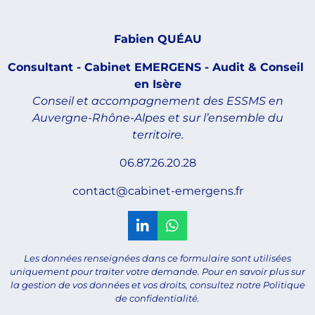
Fabien QUÉAU
Consultant - Cabinet EMERGENS - Audit & Conseil
en
Isère
Conseil et accompagnement des ESSMS en
Auvergne-Rhône-Alpes et sur l’ensemble du
territoire.
06.87.26.20.28
contact@cabinet-emergens.fr
L
W
i
h
n
a
Les données renseignées dans ce formulaire sont utilisées
k
t
uniquement pour traiter votre demande. Pour en savoir plus sur
e
s
la gestion de vos données et vos droits, consultez notre Politique
d
A
de confidentialité.
I
p